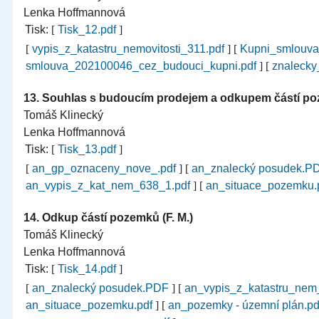
Lenka Hoffmannová
Tisk:
[
Tisk_12.pdf
]
[
vypis_z_katastru_nemovitosti_311.pdf
]
[
Kupni_smlouva
smlouva_202100046_cez_budouci_kupni.pdf
]
[
znalecky
13.
Souhlas s budoucím prodejem a odkupem částí poz
Tomáš Klinecký
Lenka Hoffmannová
Tisk:
[
Tisk_13.pdf
]
[
an_gp_oznaceny_nove_.pdf
]
[
an_znalecký posudek.P
an_vypis_z_kat_nem_638_1.pdf
]
[
an_situace_pozemku.
14.
Odkup částí pozemků (F. M.)
Tomáš Klinecký
Lenka Hoffmannová
Tisk:
[
Tisk_14.pdf
]
[
an_znalecký posudek.PDF
]
[
an_vypis_z_katastru_nem
an_situace_pozemku.pdf
]
[
an_pozemky - územní plán.p