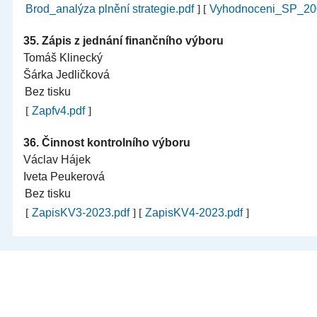
Brod_analýza plnění strategie.pdf
]
[
Vyhodnoceni_SP_2007
35.
Zápis z jednání finančního výboru
Tomáš Klinecký
Šárka Jedličková
Bez tisku
[
Zapfv4.pdf
]
36.
Činnost kontrolního výboru
Václav Hájek
Iveta Peukerová
Bez tisku
[
ZapisKV3-2023.pdf
]
[
ZapisKV4-2023.pdf
]