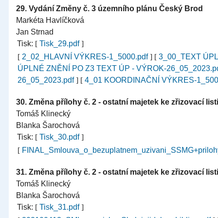
29.
Vydání Změny č. 3 územního plánu Český Brod
Markéta Havlíčková
Jan Strnad
Tisk:
[
Tisk_29.pdf
]
[
2_02_HLAVNÍ VÝKRES-1_5000.pdf
]
[
3_00_TEXT ÚPL
ÚPLNÉ ZNĚNÍ PO Z3 TEXT ÚP - VÝROK-26_05_2023.p
26_05_2023.pdf
]
[
4_01 KOORDINAČNÍ VÝKRES-1_500
30.
Změna přílohy č. 2 - ostatní majetek ke zřizovací li
Tomáš Klinecký
Blanka Šarochová
Tisk:
[
Tisk_30.pdf
]
[
FINAL_Smlouva_o_bezuplatnem_uzivani_SSMG+priloh
31.
Změna přílohy č. 2 - ostatní majetek ke zřizovací listi
Tomáš Klinecký
Blanka Šarochová
Tisk:
[
Tisk_31.pdf
]