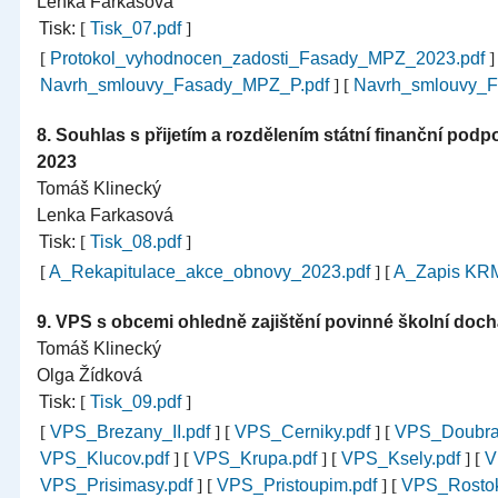
Lenka Farkasová
Tisk:
[
Tisk_07.pdf
]
[
Protokol_vyhodnocen_zadosti_Fasady_MPZ_2023.pdf
Navrh_smlouvy_Fasady_MPZ_P.pdf
]
[
Navrh_smlouvy_
8.
Souhlas s přijetím a rozdělením státní finanční p
2023
Tomáš Klinecký
Lenka Farkasová
Tisk:
[
Tisk_08.pdf
]
[
A_Rekapitulace_akce_obnovy_2023.pdf
]
[
A_Zapis KR
9.
VPS s obcemi ohledně zajištění povinné školní doc
Tomáš Klinecký
Olga Žídková
Tisk:
[
Tisk_09.pdf
]
[
VPS_Brezany_II.pdf
]
[
VPS_Cerniky.pdf
]
[
VPS_Doubrav
VPS_Klucov.pdf
]
[
VPS_Krupa.pdf
]
[
VPS_Ksely.pdf
]
[
V
VPS_Prisimasy.pdf
]
[
VPS_Pristoupim.pdf
]
[
VPS_Rostok