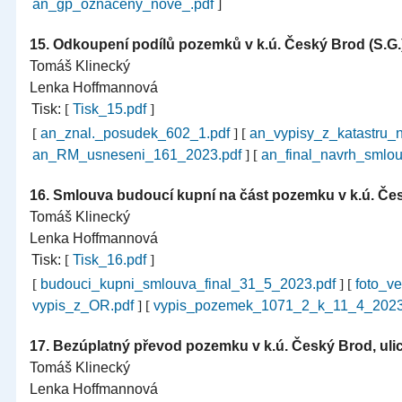
an_gp_oznaceny_nove_.pdf
]
15.
Odkoupení podílů pozemků v k.ú. Český Brod (S.G.
Tomáš Klinecký
Lenka Hoffmannová
Tisk:
[
Tisk_15.pdf
]
[
an_znal._posudek_602_1.pdf
]
[
an_vypisy_z_katastru_n
an_RM_usneseni_161_2023.pdf
]
[
an_final_navrh_smlo
16.
Smlouva budoucí kupní na část pozemku v k.ú. Česk
Tomáš Klinecký
Lenka Hoffmannová
Tisk:
[
Tisk_16.pdf
]
[
budouci_kupni_smlouva_final_31_5_2023.pdf
]
[
foto_v
vypis_z_OR.pdf
]
[
vypis_pozemek_1071_2_k_11_4_2023
17.
Bezúplatný převod pozemku v k.ú. Český Brod, uli
Tomáš Klinecký
Lenka Hoffmannová