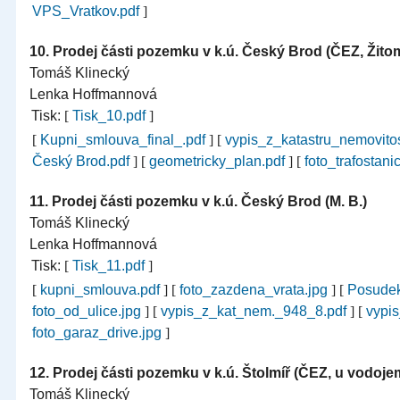
VPS_Vratkov.pdf
]
10.
Prodej části pozemku v k.ú. Český Brod (ČEZ, Žito
Tomáš Klinecký
Lenka Hoffmannová
Tisk:
[
Tisk_10.pdf
]
[
Kupni_smlouva_final_.pdf
]
[
vypis_z_katastru_nemovito
Český Brod.pdf
]
[
geometricky_plan.pdf
]
[
foto_trafostani
11.
Prodej části pozemku v k.ú. Český Brod (M. B.)
Tomáš Klinecký
Lenka Hoffmannová
Tisk:
[
Tisk_11.pdf
]
[
kupni_smlouva.pdf
]
[
foto_zazdena_vrata.jpg
]
[
Posudek
foto_od_ulice.jpg
]
[
vypis_z_kat_nem._948_8.pdf
]
[
vypis
foto_garaz_drive.jpg
]
12.
Prodej části pozemku v k.ú. Štolmíř (ČEZ, u vodoje
Tomáš Klinecký