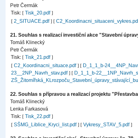
Petr Čermák
Tisk:
[
Tisk_20.pdf
]
[
2_SITUACE.pdf
]
[
C2_Koordinacni_situaceni_vykres.p
21.
Souhlas s realizací investiční akce "Stavební úprav
Tomáš Klinecký
Petr Čermák
Tisk:
[
Tisk_21.pdf
]
[
C2_Koordinacni_situace.pdf
]
[
D_1_1_b-24__4NP_Navr
23__2NP_Navrh_stav.pdf
]
[
D_1_1_b-22__1NP_Navrh_st
ZŠ_Žitomířská_KLrozpoču_Stavební_úpravy_stávající_b
22.
Souhlas s přípravou a realizací projektu "Přestavb
Tomáš Klinecký
Lenka Farkasová
Tisk:
[
Tisk_22.pdf
]
[
SŠMG_Liblice_Kryci_list.pdf
]
[
Vykresy_STAV_5.pdf
]