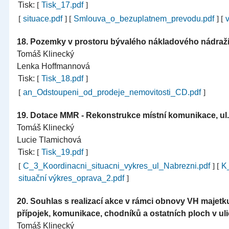
Tisk:
[
Tisk_17.pdf
]
[
situace.pdf
]
[
Smlouva_o_bezuplatnem_prevodu.pdf
]
[
v
18.
Pozemky v prostoru bývalého nákladového nádraž
Tomáš Klinecký
Lenka Hoffmannová
Tisk:
[
Tisk_18.pdf
]
[
an_Odstoupeni_od_prodeje_nemovitosti_CD.pdf
]
19.
Dotace MMR - Rekonstrukce místní komunikace, ul.
Tomáš Klinecký
Lucie Tlamichová
Tisk:
[
Tisk_19.pdf
]
[
C_3_Koordinacni_situacni_vykres_ul_Nabrezni.pdf
]
[
K_
situační výkres_oprava_2.pdf
]
20.
Souhlas s realizací akce v rámci obnovy VH majetk
přípojek, komunikace, chodníků a ostatních ploch v uli
Tomáš Klinecký