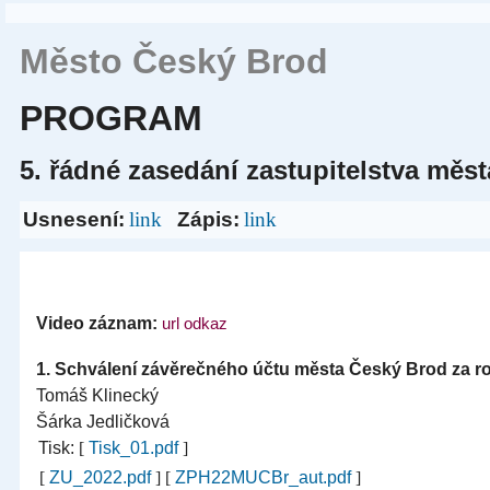
Město Český Brod
PROGRAM
5. řádné zasedání zastupitelstva měst
Usnesení:
link
Zápis:
link
Video záznam:
url odkaz
1.
Schválení závěrečného účtu města Český Brod za r
Tomáš Klinecký
Šárka Jedličková
Tisk:
[
Tisk_01.pdf
]
[
ZU_2022.pdf
]
[
ZPH22MUCBr_aut.pdf
]