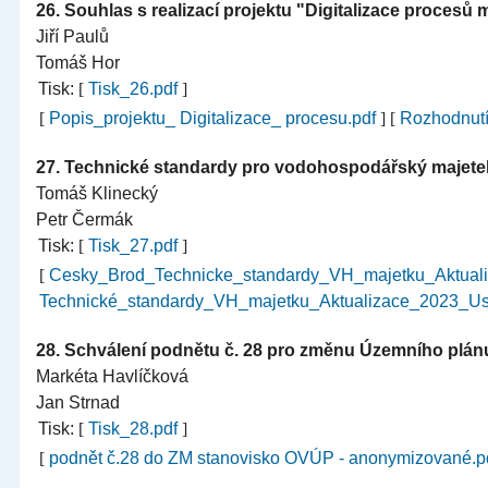
26.
Souhlas s realizací projektu "Digitalizace procesů
Jiří Paulů
Tomáš Hor
Tisk:
[
Tisk_26.pdf
]
[
Popis_projektu_ Digitalizace_ procesu.pdf
]
[
Rozhodnutí
27.
Technické standardy pro vodohospodářský majetek
Tomáš Klinecký
Petr Čermák
Tisk:
[
Tisk_27.pdf
]
[
Cesky_Brod_Technicke_standardy_VH_majetku_Aktual
Technické_standardy_VH_majetku_Aktualizace_2023_
28.
Schválení podnětu č. 28 pro změnu Územního plá
Markéta Havlíčková
Jan Strnad
Tisk:
[
Tisk_28.pdf
]
[
podnět č.28 do ZM stanovisko OVÚP - anonymizované.p