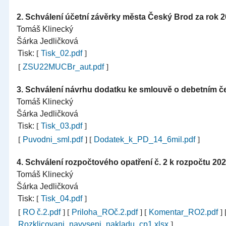
2.
Schválení účetní závěrky města Český Brod za rok 
Tomáš Klinecký
Šárka Jedličková
Tisk:
[
Tisk_02.pdf
]
[
ZSU22MUCBr_aut.pdf
]
3.
Schválení návrhu dodatku ke smlouvě o debetním če
Tomáš Klinecký
Šárka Jedličková
Tisk:
[
Tisk_03.pdf
]
[
Puvodni_sml.pdf
]
[
Dodatek_k_PD_14_6mil.pdf
]
4.
Schválení rozpočtového opatření č. 2 k rozpočtu 20
Tomáš Klinecký
Šárka Jedličková
Tisk:
[
Tisk_04.pdf
]
[
RO č.2.pdf
]
[
Priloha_ROč.2.pdf
]
[
Komentar_RO2.pdf
]
Rozklicovani_navyseni_nakladu_cp1.xlsx
]