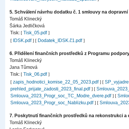
5.
Schválení návrhu dodatku č. 1 smlouvy na dopravní
Tomáš Klinecký
Šárka Jedličková
Tisk:
[
Tisk_05.pdf
]
[
IDSK.pdf
]
[
Dodatek_IDSK.č1.pdf
]
6.
Přidělení finančních prostředků z Programu podpory a
Tomáš Klinecký
Jana Tůmová
Tisk:
[
Tisk_06.pdf
]
[
zapis_hodnotici_komise_22_05_2023.pdf
]
[
SP_vyjadre
prehled_prijate_zadosti_2023_final.pdf
]
[
Smlouva_2023_P
Smlouva_2023_Progr_soc_TC_Modre_dvere.pdf
]
[
Smlou
Smlouva_2023_Progr_soc_Nablizku.pdf
]
[
Smlouva_202
7.
Poskytnutí finančních prostředků na rekonstrukci a
Tomáš Klinecký