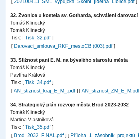
[
202100413_SML_vypujcka_Skolni_jidelna_Liblice.pdf
]
32.
Zvonice u kostela sv. Gotharda, schválení darovac
Tomáš Klinecký
Tomáš Klinecký
Tisk:
[
Tisk_32.pdf
]
[
Darovaci_smlouva_RKF_mestoCB (003).pdf
]
33.
Stížnost paní E. M. na bývalého starostu města
Tomáš Klinecký
Pavlína Králová
Tisk:
[
Tisk_34.pdf
]
[
AN_stiznost_kraj_E_M_.pdf
]
[
AN_stiznost_ZM_E_M.pd
34.
Strategický plán rozvoje města Brod 2023-2032
Tomáš Klinecký
Martina Vlastníková
Tisk:
[
Tisk_35.pdf
]
[
Brod_2032_FINAL.pdf
]
[
Příloha_1_zásobník_projektů_