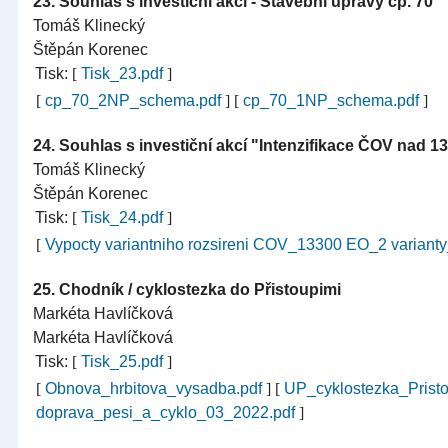
23.
Souhlas s investiční akcí - Stavební úpravy čp. 70
Tomáš Klinecký
Štěpán Korenec
Tisk:
[
Tisk_23.pdf
]
[
cp_70_2NP_schema.pdf
]
[
cp_70_1NP_schema.pdf
]
24.
Souhlas s investiční akcí "Intenzifikace ČOV nad 1
Tomáš Klinecký
Štěpán Korenec
Tisk:
[
Tisk_24.pdf
]
[
Vypocty variantniho rozsireni COV_13300 EO_2 variant
25.
Chodník / cyklostezka do Přistoupimi
Markéta Havlíčková
Markéta Havlíčková
Tisk:
[
Tisk_25.pdf
]
[
Obnova_hrbitova_vysadba.pdf
]
[
UP_cyklostezka_Prist
doprava_pesi_a_cyklo_03_2022.pdf
]